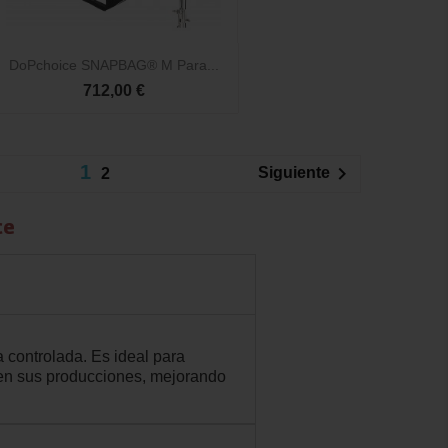

Vista rápida
DoPchoice SNAPBAG® M Para...
712,00 €
1

Siguiente
2
ce
 controlada. Es ideal para
 en sus producciones, mejorando