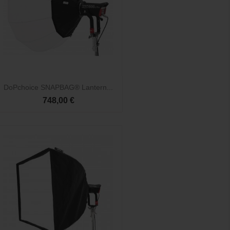

Vista rápida
DoPchoice SNAPBAG® Lantern...
748,00 €