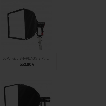

Vista rápida
DoPchoice SNAPBAG® S Para...
553,00 €