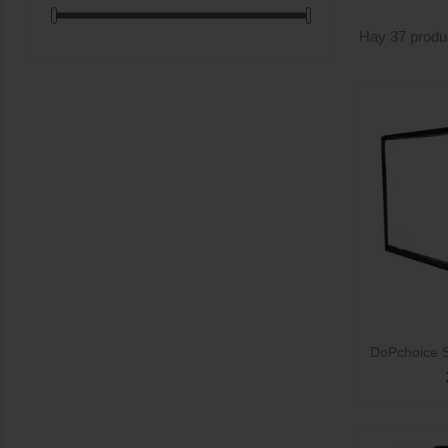
Hay 37 produ

DoPchoice 