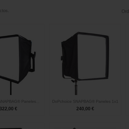
ctos.
Ord

Vista rápida
Vista rápida
SNAPBAG® Paneles...
DoPchoice SNAPBAG® Paneles 1x1
322,00 €
240,00 €