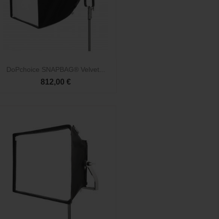

Vista rápida
DoPchoice SNAPBAG® Velvet...
812,00 €