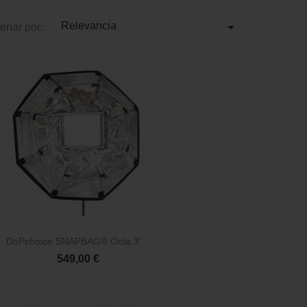

Relevancia
enar por:

Vista rápida
DoPchoice SNAPBAG® Octa 3'...
549,00 €