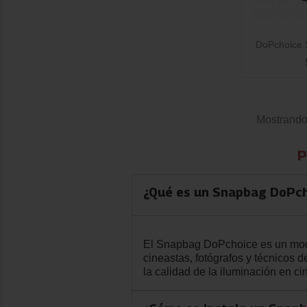

DoPchoice 
Mostrando 
P
¿Qué es un Snapbag DoPcho
El Snapbag DoPchoice es un modifi
cineastas, fotógrafos y técnicos
la calidad de la iluminación en cin