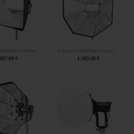

Vista rápida
Vista rápida
SNAPBAG® M Para...
DoPchoice SNAPBAG® Octa 7'...
587,00 €
1.183,00 €