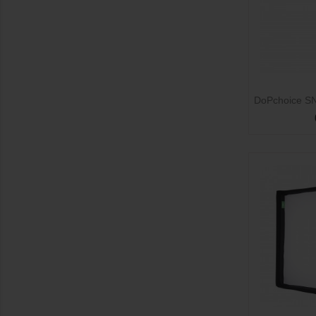

DoPchoice S