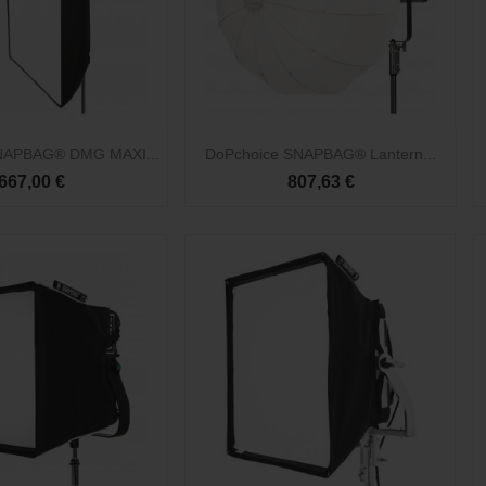

Vista rápida
Vista rápida
NAPBAG® DMG MAXI...
DoPchoice SNAPBAG® Lantern...
667,00 €
807,63 €