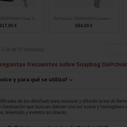

Vista rápida
Vista rápida
SNAPBAG® Octa 3'...
DoPchoice SNAPBAG® Lantern...
917,00 €
584,00 €
1-24 de 37 artículo(s)
reguntas frecuentes sobre Snapbag DoPchoi
ice y para qué se utiliza?
keyboard_arrow_down
cador de luz diseñado para suavizar y difundir la luz de forma
 de iluminación que buscan obtener una luz suave y homogénea
e, televisión y eventos en directo.