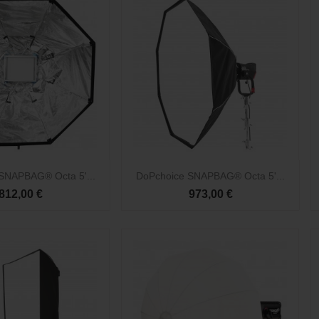

Vista rápida
Vista rápida
SNAPBAG® Octa 5'...
DoPchoice SNAPBAG® Octa 5'...
812,00 €
973,00 €