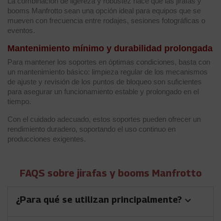
La combinación de ligereza y robustez hace que las jirafas y
booms Manfrotto sean una opción ideal para equipos que se
mueven con frecuencia entre rodajes, sesiones fotográficas o
eventos.
Mantenimiento mínimo y durabilidad prolongada
Para mantener los soportes en óptimas condiciones, basta con
un mantenimiento básico: limpieza regular de los mecanismos
de ajuste y revisión de los puntos de bloqueo son suficientes
para asegurar un funcionamiento estable y prolongado en el
tiempo.
Con el cuidado adecuado, estos soportes pueden ofrecer un
rendimiento duradero, soportando el uso continuo en
producciones exigentes.
FAQS sobre jirafas y booms Manfrotto
¿Para qué se utilizan principalmente?
keyboard_arrow_down