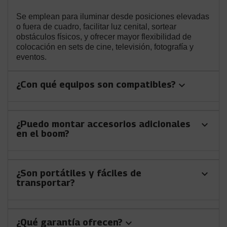
Se emplean para iluminar desde posiciones elevadas
o fuera de cuadro, facilitar luz cenital, sortear
obstáculos físicos, y ofrecer mayor flexibilidad de
colocación en sets de cine, televisión, fotografía y
eventos.
¿Con qué equipos son compatibles?
keyboard_arrow_down
¿Puedo montar accesorios adicionales
keyboard_arrow_down
en el boom?
¿Son portátiles y fáciles de
keyboard_arrow_down
transportar?
¿Qué garantía ofrecen?
keyboard_arrow_down