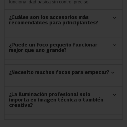
funcionalidad básica sin control preciso.
¿Cuáles son los accesorios más
keyboard_arrow_down
recomendables para principiantes?
¿Puede un foco pequeño funcionar
keyboard_arrow_down
mejor que uno grande?
¿Necesito muchos focos para empezar?
keyboard_arrow_down
¿La iluminación profesional solo
keyboard_arrow_down
importa en imagen técnica o también
creativa?