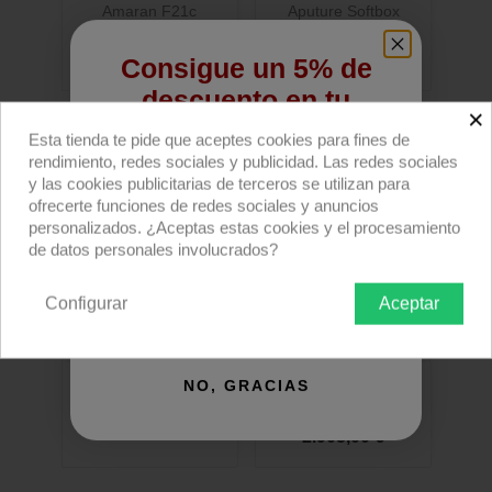
Amaran F21c
Aputure Softbox
INFINIBAR PB6
579,00 €
49,00 €
Consigue un 5% de
descuento en tu
×
primera compra
Esta tienda te pide que aceptes cookies para fines de
rendimiento, redes sociales y publicidad. Las redes sociales
Regístrate para recibir el descuento.
y las cookies publicitarias de terceros se utilizan para
ofrecerte funciones de redes sociales y anuncios
Email
personalizados. ¿Aceptas estas cookies y el procesamiento
de datos personales involucrados?
Configurar
Aceptar
QUIERO REGISTRARME
NO, GRACIAS
LightBridge Kit C-Start
FilmGear Helios 720W
Bi...
795,00 €
2.905,00 €