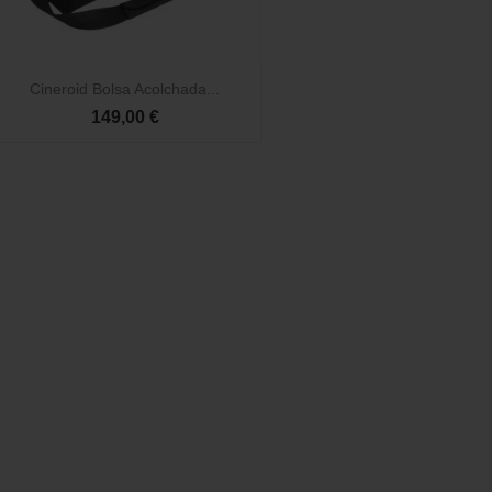

Vista rápida
Cineroid Bolsa Acolchada...
149,00 €