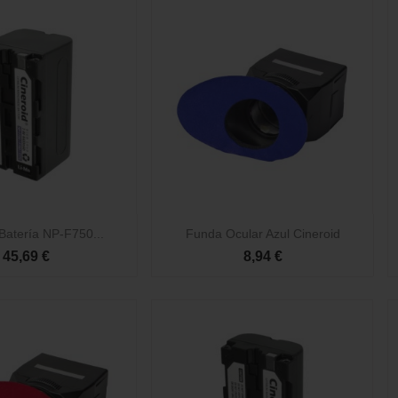

Vista rápida
Vista rápida
Batería NP-F750...
Funda Ocular Azul Cineroid
45,69 €
8,94 €