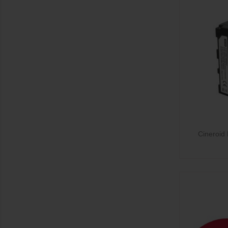

Cineroid 