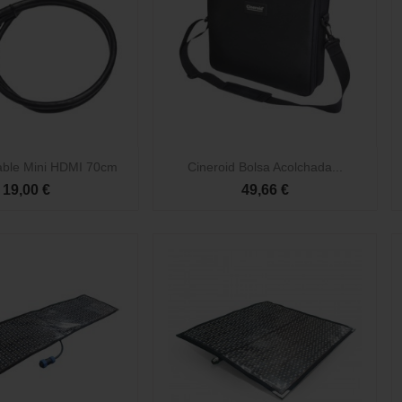

Vista rápida
Vista rápida
able Mini HDMI 70cm
Cineroid Bolsa Acolchada...
19,00 €
49,66 €