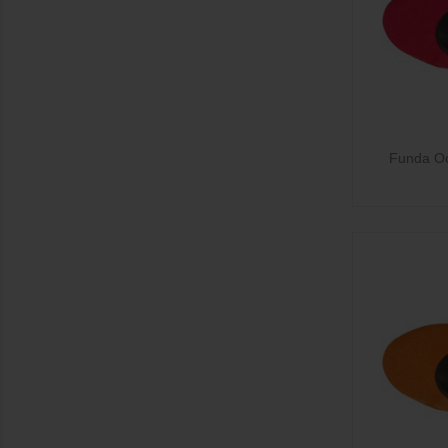

Funda Oc