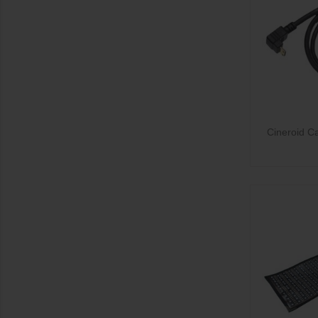

Cineroid C