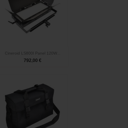

Vista rápida
Cineroid LS800I Panel 120W...
792,00 €