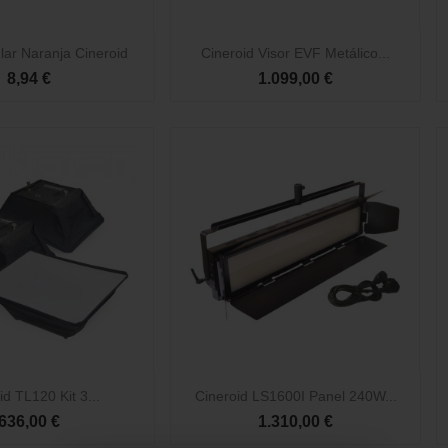

Vista rápida
Vista rápida
ar Naranja Cineroid
Cineroid Visor EVF Metálico...
8,94 €
1.099,00 €

Vista rápida
Vista rápida
id TL120 Kit 3...
Cineroid LS1600I Panel 240W...
636,00 €
1.310,00 €