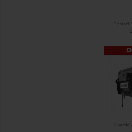

Cineroid 
1
¡E

Cineroid