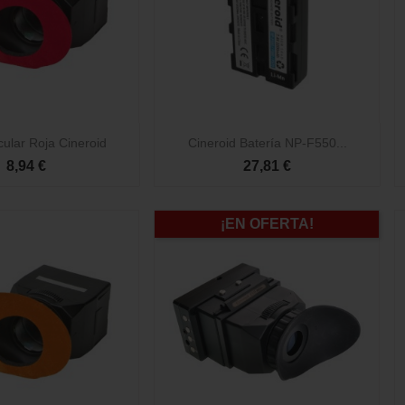

Vista rápida
Vista rápida
ular Roja Cineroid
Cineroid Batería NP-F550...
8,94 €
27,81 €
¡EN OFERTA!