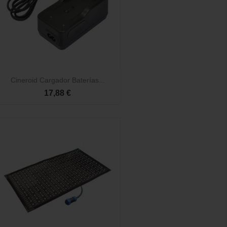

Vista rápida
Cineroid Cargador Baterías...
17,88 €