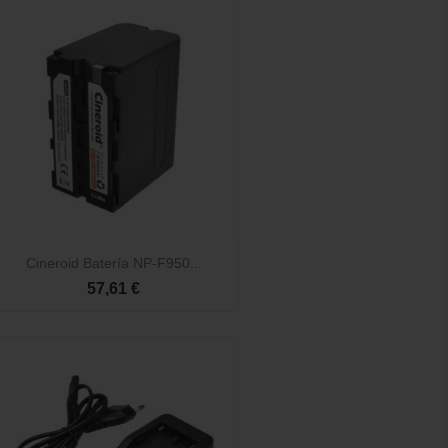

Vista rápida
Cineroid Batería NP-F950...
57,61 €