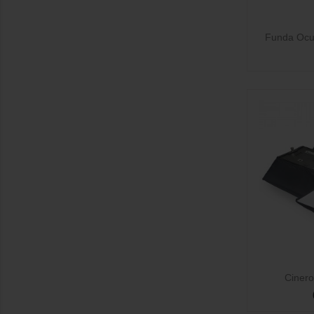

Funda Ocul

Cinero