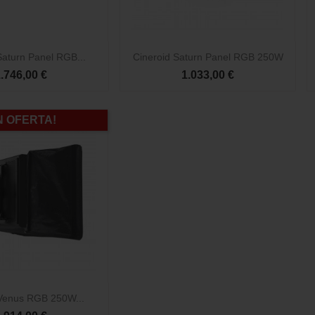

Vista rápida
Vista rápida
Saturn Panel RGB...
Cineroid Saturn Panel RGB 250W
.746,00 €
1.033,00 €
N OFERTA!
Vista rápida
 Venus RGB 250W...