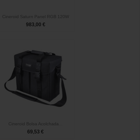

Vista rápida
Cineroid Saturn Panel RGB 120W
983,00 €

Vista rápida
Cineroid Bolsa Acolchada...
69,53 €