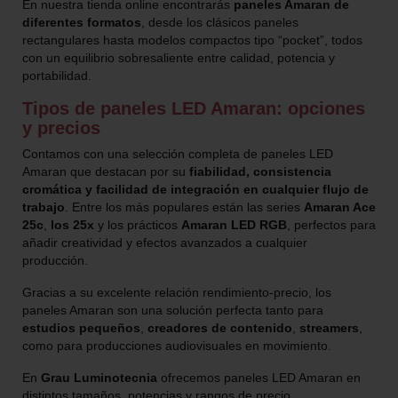
En nuestra tienda online encontrarás
paneles Amaran de
diferentes formatos
, desde los clásicos paneles
rectangulares hasta modelos compactos tipo “pocket”, todos
con un equilibrio sobresaliente entre calidad, potencia y
portabilidad.
Tipos de paneles LED Amaran: opciones
y precios
Contamos con una selección completa de paneles LED
Amaran que destacan por su
fiabilidad, consistencia
cromática y facilidad de integración en cualquier flujo de
trabajo
. Entre los más populares están las series
Amaran Ace
25c
,
los 25x
y los prácticos
Amaran LED RGB
, perfectos para
añadir creatividad y efectos avanzados a cualquier
producción.
Gracias a su excelente relación rendimiento-precio, los
paneles Amaran son una solución perfecta tanto para
estudios pequeños
,
creadores de contenido
,
streamers
,
como para producciones audiovisuales en movimiento.
En
Grau Luminotecnia
ofrecemos paneles LED Amaran en
distintos tamaños, potencias y rangos de precio,