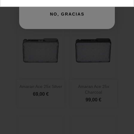
NO, GRACIAS
Amaran Ace 25x Silver
Amaran Ace 25x
Charcoal
69,00 €
99,00 €