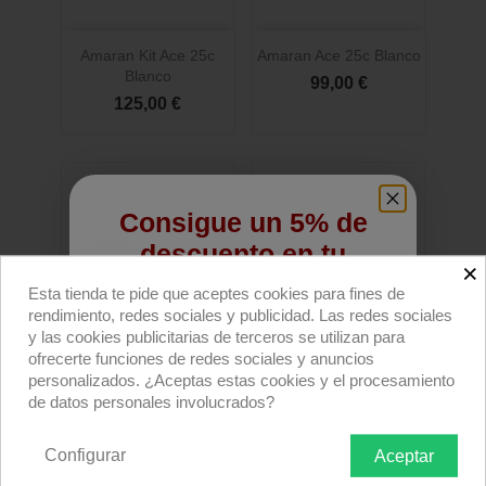
Amaran Kit Ace 25c
Amaran Ace 25c Blanco
Blanco
99,00 €
125,00 €
Consigue un 5% de
descuento en tu
×
primera compra
Esta tienda te pide que aceptes cookies para fines de
rendimiento, redes sociales y publicidad. Las redes sociales
Regístrate para recibir el descuento.
y las cookies publicitarias de terceros se utilizan para
ofrecerte funciones de redes sociales y anuncios
Email
personalizados. ¿Aceptas estas cookies y el procesamiento
de datos personales involucrados?
Amaran Ace 25c Silver
Amaran Ace 25x Blanco
Configurar
69,00 €
99,00 €
Aceptar
QUIERO REGISTRARME