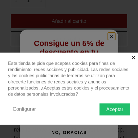
Añadir al carrito
Compra ahora
Consigue un 5% de
descuento en tu
×
SNAPBAG® de DoPchoice para paneles 1x1'.
primera compra
Esta tienda te pide que aceptes cookies para fines de
rendimiento, redes sociales y publicidad. Las redes sociales
Descripción producto
Devoluciones
Envío
Regístrate para recibir el descuento.
y las cookies publicitarias de terceros se utilizan para
ofrecerte funciones de redes sociales y anuncios
Email
Caja de luz SNAPBAG® de DoPchoice, de
personalizados. ¿Aceptas estas cookies y el procesamiento
de datos personales involucrados?
42x42cm y 27cm de profundidad,
estándar para todos los paneles 1x1'.
Configurar
Aceptar
También conocida como ventana de luz.
QUIERO REGISTRARME
Suaviza la luz y produce una amplia área de
relleno suave y cuadrangular; reduce 1 stop.
NO, GRACIAS