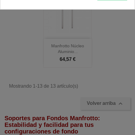
Manfrotto Núcleo
Aluminio...
64,57 €
Mostrando 1-13 de 13 artículo(s)

Volver arriba
Soportes para Fondos Manfrotto:
E
stabilidad y facilidad para tus
configuraciones de fondo