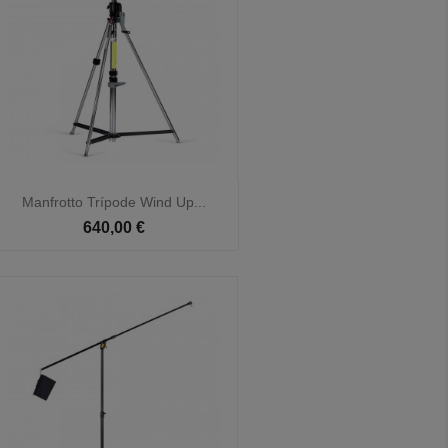

Vista rápida
Manfrotto Trípode Wind Up...
640,00 €