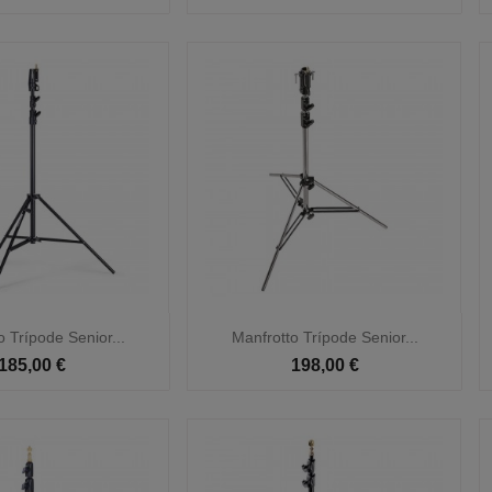

Vista rápida
Vista rápida
o Trípode Senior...
Manfrotto Trípode Senior...
185,00 €
198,00 €