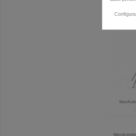
Configura

Manfrott
Mostrando 