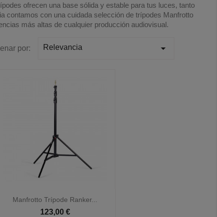
podes ofrecen una base sólida y estable para tus luces, tanto
nia contamos con una cuidada selección de trípodes Manfrotto
gencias más altas de cualquier producción audiovisual.

Relevancia
enar por:

Vista rápida
Manfrotto Trípode Ranker...
123,00 €