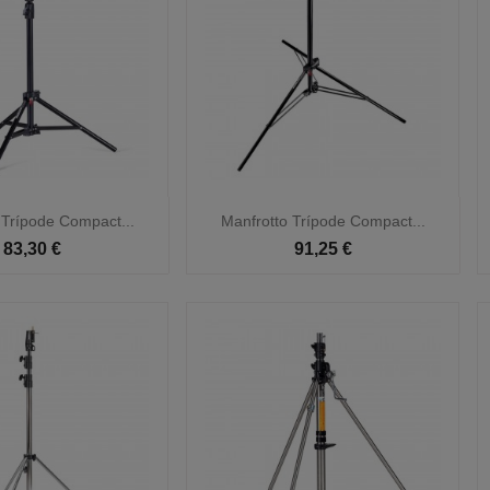

Vista rápida
Vista rápida
 Trípode Compact...
Manfrotto Trípode Compact...
83,30 €
91,25 €