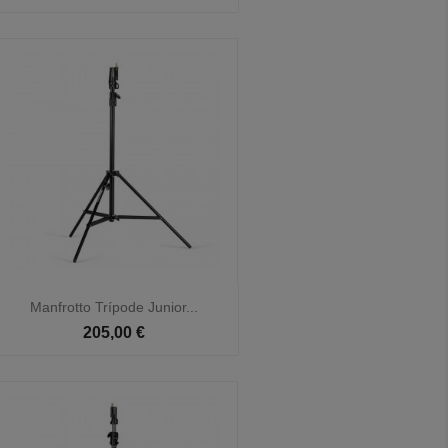

Vista rápida
Manfrotto Trípode Junior...
205,00 €