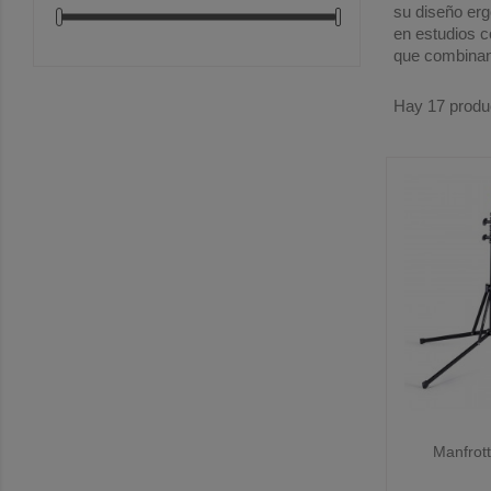
su diseño erg
en estudios c
que combinan 
Hay 17 produ

Manfrott