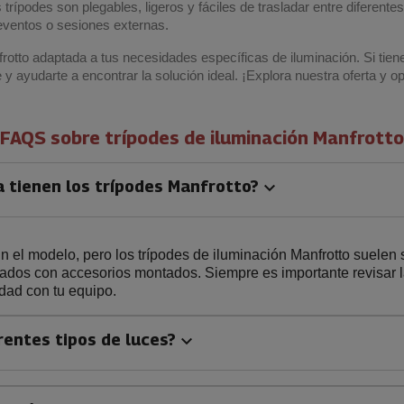
ípodes son plegables, ligeros y fáciles de trasladar entre diferente
eventos o sesiones externas.
otto adaptada a tus necesidades específicas de iluminación. Si tien
y ayudarte a encontrar la solución ideal. ¡Explora nuestra oferta y op
FAQS sobre trípodes de iluminación Manfrotto
 tienen los trípodes Manfrotto?
keyboard_arrow_down
n el modelo, pero los trípodes de iluminación Manfrotto suelen
dos con accesorios montados. Siempre es importante revisar l
dad con tu equipo.
rentes tipos de luces?
keyboard_arrow_down