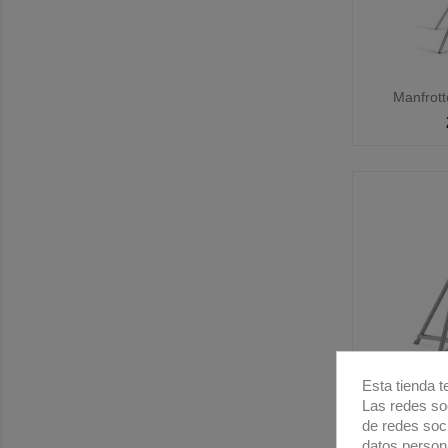

Manfrott
Esta tienda t
Las redes soc
de redes soc

Manfrotto 
datos person