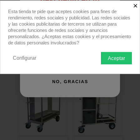
descuento en tu
×
primera compra
Esta tienda te pide que aceptes cookies para fines de
rendimiento, redes sociales y publicidad. Las redes sociales
Regístrate para recibir el descuento.
y las cookies publicitarias de terceros se utilizan para
ofrecerte funciones de redes sociales y anuncios
Email
personalizados. ¿Aceptas estas cookies y el procesamiento
Carro 102x62cm
Carro Plegable
de datos personales involucrados?
Workstation...
102x62cm...
470,00 €
2.399,00 €
Configurar
Aceptar
QUIERO REGISTRARME
NO, GRACIAS