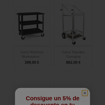
Carro 90x52cm
Carro Trípodes
Workstation...
Camagrip
399,00 €
862,00 €
Consigue un 5% de