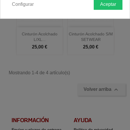
Configurar
Aceptar
Cinturón Acolchado
Cinturón Acolchado S/M
L/XL...
SETWEAR
25,00 €
25,00 €
Mostrando 1-4 de 4 artículo(s)

Volver arriba
INFORMACIÓN​
AYUDA
Envíos y plazos de entrega
Política de privacidad