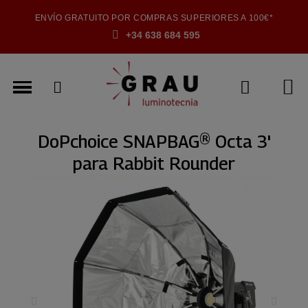
ENVÍO GRATUITO POR COMPRAS SUPERIORES A 100€*
+34 638 684 595
DoPchoice SNAPBAG® Octa 3'
para Rabbit Rounder