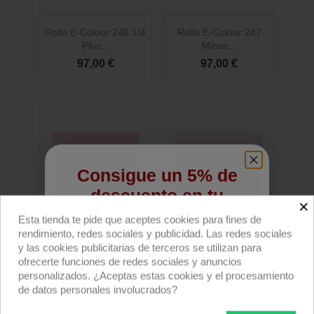
Rollo E-Colour 246 1/4
Rollo E-Colour 247
Plus...
Minus...
97,00 €
97,00 €
Consigue un 5% de
descuento en tu
×
primera compra
Esta tienda te pide que aceptes cookies para fines de
rendimiento, redes sociales y publicidad. Las redes sociales
Regístrate para recibir el descuento.
y las cookies publicitarias de terceros se utilizan para
ofrecerte funciones de redes sociales y anuncios
Email
Rollo E-Colour 248 1/2...
Rollo E-Colour 249 1/4...
personalizados. ¿Aceptas estas cookies y el procesamiento
de datos personales involucrados?
97,00 €
97,00 €