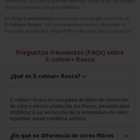
estilísticos, esta gama permite intervenir sobre la luz de manera
técnica y creativa con gran fiabilidad.
En
Grau Luminotecnia
encontrarás una amplia selección de
E‑colour+ Rosco
, con asesoramiento técnico disponible si
necesitas ayuda para elegir el filtro adecuado para tu proyecto.
Preguntas frecuentes (FAQs) sobre
E‑colour+ Rosco
¿Qué es E‑colour+ Rosco?
keyboard_arrow_down
E‑colour+ Rosco es una gama de filtros de corrección
de color y efectos producida por Rosco, pensada para
modificar la luz en función de la temperatura de color,
equilibrio visual o estética artística.
¿En qué se diferencia de otros filtros
keyboard_arrow_down