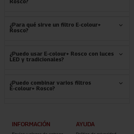
Rosco?
¿Para qué sirve un filtro E‑colour+
keyboard_arrow_down
Rosco?
¿Puedo usar E‑colour+ Rosco con luces
keyboard_arrow_down
LED y tradicionales?
¿Puedo combinar varios filtros
keyboard_arrow_down
E‑colour+ Rosco?
INFORMACIÓN​
AYUDA