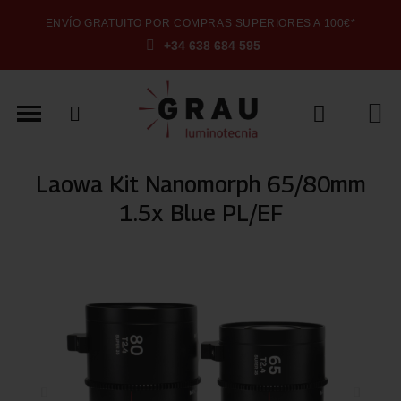
ENVÍO GRATUITO POR COMPRAS SUPERIORES A 100€*
+34 638 684 595
Laowa Kit Nanomorph 65/80mm
1.5x Blue PL/EF