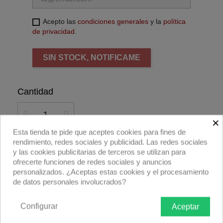
Acepto las
condiciones generales
y la
política
de privacidad
.
SIN STOCK, NOTIFICAME
Cantidad
×
Esta tienda te pide que aceptes cookies para fines de
rendimiento, redes sociales y publicidad. Las redes sociales
Añadir al carrito
y las cookies publicitarias de terceros se utilizan para
ofrecerte funciones de redes sociales y anuncios
personalizados. ¿Aceptas estas cookies y el procesamiento
Compra ahora
de datos personales involucrados?
Bayoneta montura Canon EF para la óptica
Configurar
Aceptar
Laowa Nanomorph 27mm.