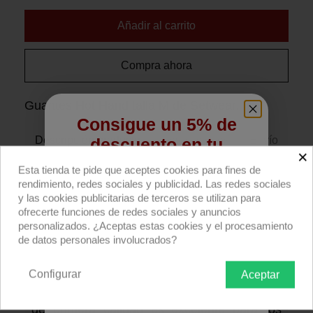
Añadir al carrito
Compra ahora
Guantes Hot Hand talla M de Setwear.
Consigue un 5% de
Descripción producto
Devoluciones
Envío
descuento en tu
×
primera compra
Esta tienda te pide que aceptes cookies para fines de
Guantes Hot Hand de piel negra doble
rendimiento, redes sociales y publicidad. Las redes sociales
Regístrate para recibir el descuento.
capa, con nylon y poliéster, de
y las cookies publicitarias de terceros se utilizan para
ofrecerte funciones de redes sociales y anuncios
Setwear.
Especial superficies muy
Email
personalizados. ¿Aceptas estas cookies y el procesamiento
calientes.
Talla M; ancho palma 6,35cm.
de datos personales involucrados?
Segunda capa reforzada de cuero resistente
al calor en la palma de la mano y dedos.
Configurar
Aceptar
QUIERO REGISTRARME
Estos guantes de cuero resistente al calor
de primera calidad es excelente para los