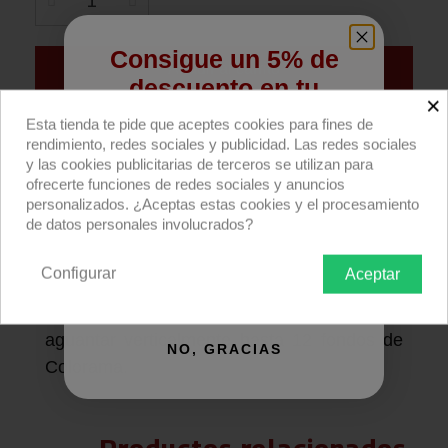
Consigue un 5% de
Añadir al carrito
descuento en tu
×
primera compra
Esta tienda te pide que aceptes cookies para fines de
Compra ahora
rendimiento, redes sociales y publicidad. Las redes sociales
Regístrate para recibir el descuento.
y las cookies publicitarias de terceros se utilizan para
Soporte Papergrip para almacenar hasta 12
ofrecerte funciones de redes sociales y anuncios
Email
personalizados. ¿Aceptas estas cookies y el procesamiento
fondos de papel de Colorama.
de datos personales involucrados?
Descripción producto
Devoluciones
Envío
Configurar
Aceptar
QUIERO REGISTRARME
Soporte Papergrip de gomaespuma para
aguantar verticalmente hasta 12 fondos de
NO, GRACIAS
Colorama.