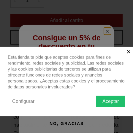
Añadir al carrito
Consigue un 5% de
Compra ahora
descuento en tu
×
primera compra
Fondo Colorgrad 315 de color degradado de
Esta tienda te pide que aceptes cookies para fines de
blanco a cielo, 110x170cm, de Colorama.
rendimiento, redes sociales y publicidad. Las redes sociales
Regístrate para recibir el descuento.
y las cookies publicitarias de terceros se utilizan para
ofrecerte funciones de redes sociales y anuncios
Descripción producto
Devoluciones
Envío
Email
personalizados. ¿Aceptas estas cookies y el procesamiento
de datos personales involucrados?
Fondo fotográfico Colorgrad de cartulina
de color degradado de blanco a cielo
Configurar
Aceptar
QUIERO REGISTRARME
(315) de Colorama.
Papel de alta calidad,
con superficie no reflectante. Usado
NO, GRACIAS
habitualmente para fotografía de producto.