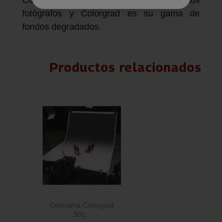
Colorama es el fondo más popular entre los
fotógrafos y Colorgrad es su gama de
fondos degradados.
Productos relacionados
Colorama Colorgrad
C
301...