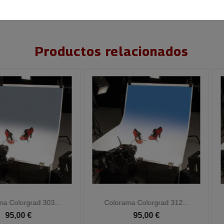
Productos relacionados


Vista rápida
Vista rápida
Colorama Colorgrad 312...
Colorama Colorgrad 315...
95,00 €
95,00 €