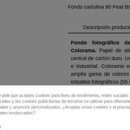
Fondo cartulina 80 Peat 
Descripción product
Fondo fotográfico 
Colorama.
Papel de alta
central de cartón duro. U
e industrial. Colorama 
amplia gama de colores
estudios fotográficos (55 
Gramaje del papel:
145g
e pide que aceptes cookies para fines de rendimiento, redes sociales 
iales y las cookies publicitarias de terceros se utilizan para ofrecert
Medidas:
2,72x11 mts.
iales y anuncios personalizados. ¿Aceptas estas cookies y el proce
Composición RGB:
R11
ales involucrados?
r