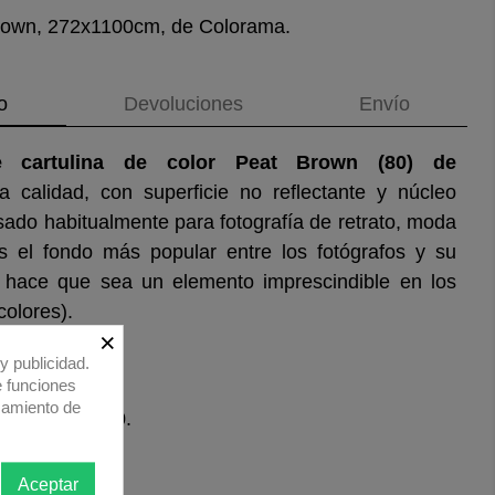
Brown, 272x1100cm, de Colorama.
o
Devoluciones
Envío
de cartulina de color Peat Brown (80)
de
 calidad, con superficie no reflectante y núcleo
sado habitualmente para fotografía de retrato, moda
es el fondo más popular entre los fotógrafos y su
 hace que sea un elemento imprescindible en los
colores).
×
r/m2.
y publicidad.
e funciones
samiento de
8, G082, B070.
Aceptar