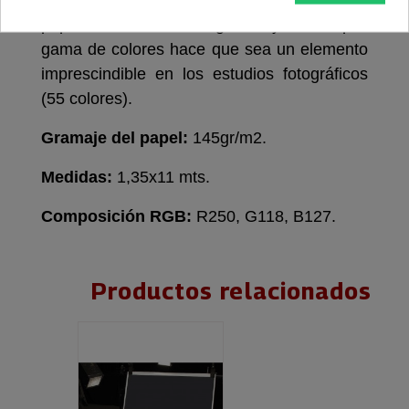
moda e industrial. Colorama es el fondo más
popular entre los fotógrafos y su amplia
gama de colores hace que sea un elemento
imprescindible en los estudios fotográficos
(55 colores).
Gramaje del papel:
145gr/m2.
Medidas:
1,35x11 mts.
Composición RGB:
R250, G118, B127.
Productos relacionados