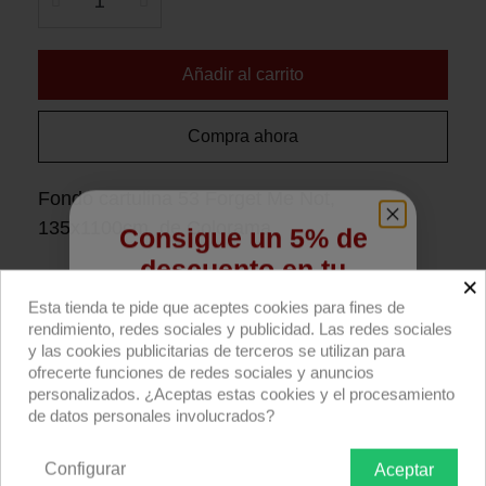
Añadir al carrito
Compra ahora
Fondo cartulina 53 Forget Me Not,
135x1100cm, de Colorama.
Consigue un 5% de
descuento en tu
×
Descripción producto
Devoluciones
Envío
primera compra
Esta tienda te pide que aceptes cookies para fines de
rendimiento, redes sociales y publicidad. Las redes sociales
Fondo fotográfico de cartulina de color
Regístrate para recibir el descuento.
y las cookies publicitarias de terceros se utilizan para
Forget Me Not (53) de Colorama.
Papel de
ofrecerte funciones de redes sociales y anuncios
Email
personalizados. ¿Aceptas estas cookies y el procesamiento
alta calidad, con superficie no reflectante y
de datos personales involucrados?
núcleo central de cartón duro. Usado
habitualmente para fotografía de retrato,
Configurar
Aceptar
QUIERO REGISTRARME