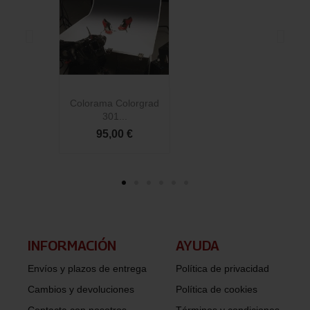
Colorama Colorgrad
C
301...
95,00 €
INFORMACIÓN​
AYUDA
Envíos y plazos de entrega
Política de privacidad
Cambios y devoluciones
Política de cookies