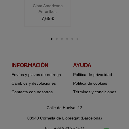
Cinta Americana
C
Amarilla...
7,65 €
INFORMACIÓN​
AYUDA
Envíos y plazos de entrega
Política de privacidad
Cambios y devoluciones
Política de cookies
Contacta con nosotros
Términos y condiciones
Calle de Huelva, 12
08940 Cornellà de Llobregat (Barcelona)
Telf.: +34 933 257 611