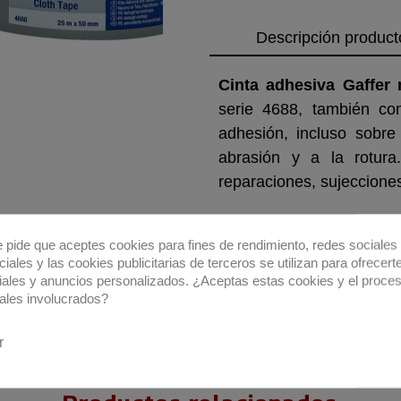
Descripción product
Cinta adhesiva Gaffer
serie 4688, también co
adhesión, incluso sobre
abrasión y a la rotura
reparaciones, sujecciones
e pide que aceptes cookies para fines de rendimiento, redes sociales 
iales y las cookies publicitarias de terceros se utilizan para ofrecert
iales y anuncios personalizados. ¿Aceptas estas cookies y el proce
ales involucrados?
r