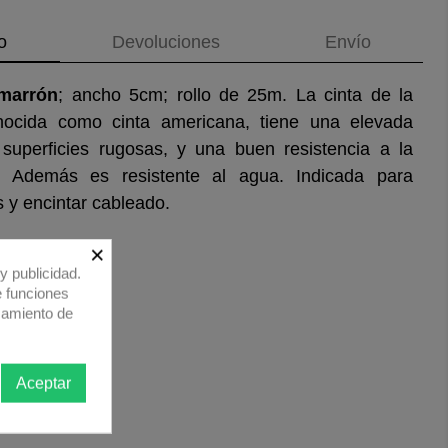
o
Devoluciones
Envío
 marrón
; ancho 5cm; rollo de 25m. La cinta de la
nocida como cinta americana, tiene una elevada
 superficies rugosas, y una buen resistencia a la
. Además es resistente al agua. Indicada para
 y encintar cableado.
×
y publicidad.
e funciones
samiento de
Aceptar