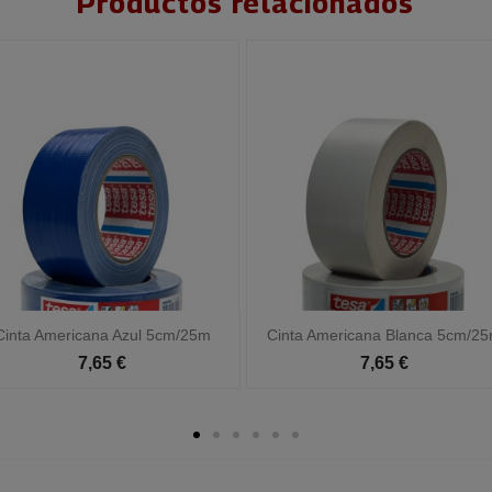
Productos relacionados


Vista rápida
Vista rápida
inta Americana Blanca 5cm/25m
Cinta Americana Negra 5cm/25
7,65 €
7,65 €