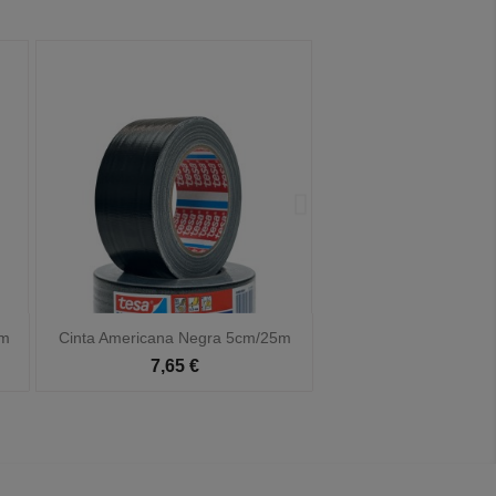


Vista rápida
Vista rá
m
Cinta Americana Plata 5cm/25m
Cinta Americana Ro
7,65 €
8,30 €