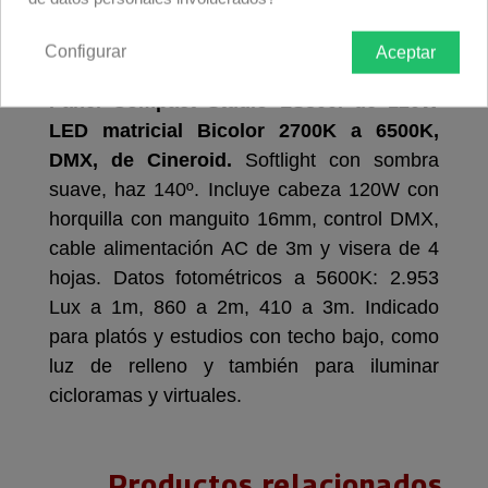
Descripción producto
Devoluciones
Envío
Configurar
Aceptar
Panel Compact Studio LS800i de 120W
LED matricial Bicolor 2700K a 6500K,
DMX, de Cineroid.
Softlight con sombra
suave, haz 140º. Incluye cabeza 120W con
horquilla con manguito 16mm, control DMX,
cable alimentación AC de 3m y visera de 4
hojas. Datos fotométricos a 5600K: 2.953
Lux a 1m, 860 a 2m, 410 a 3m. Indicado
para platós y estudios con techo bajo, como
luz de relleno y también para iluminar
cicloramas y virtuales.
Productos relacionados