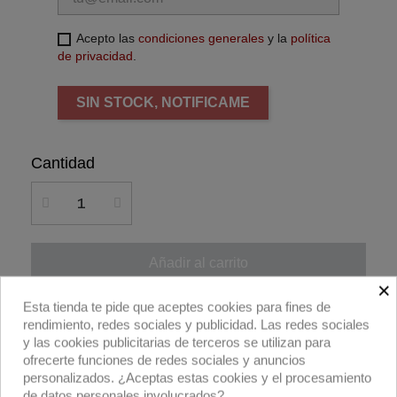
Acepto las
condiciones generales
y la
política
de privacidad
.
SIN STOCK, NOTIFICAME
Cantidad
Añadir al carrito
×
Esta tienda te pide que aceptes cookies para fines de
Compra ahora
rendimiento, redes sociales y publicidad. Las redes sociales
y las cookies publicitarias de terceros se utilizan para
ofrecerte funciones de redes sociales y anuncios
Panel LS800I Light Studio 120W Bicolor AC
personalizados. ¿Aceptas estas cookies y el procesamiento
DMX de Cineroid.
de datos personales involucrados?