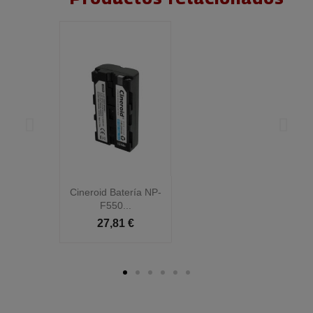
Cineroid Batería NP-
C
F550...
27,81 €