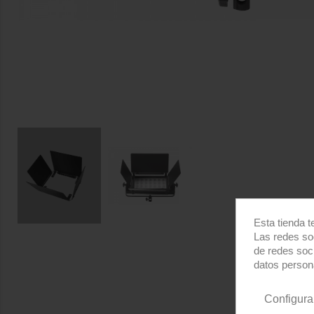
Esta tienda t
Las redes soc
de redes soc
datos person
Configura