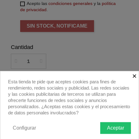
Acepto las
condiciones generales
y la
política
de privacidad
.
SIN STOCK, NOTIFICAME
Cantidad
×
Esta tienda te pide que aceptes cookies para fines de
Añadir al carrito
rendimiento, redes sociales y publicidad. Las redes sociales
y las cookies publicitarias de terceros se utilizan para
Compra ahora
ofrecerte funciones de redes sociales y anuncios
personalizados. ¿Aceptas estas cookies y el procesamiento
de datos personales involucrados?
Visera de 4 hojas para el panel Evo 1 de
Velvet.
Configurar
Aceptar