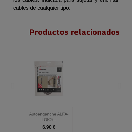
los cables. Indicada para sujetar y encintar
cables de cualquier tipo.
Productos relacionados
Autoenganche ALFA-
A
LOK®...
6,90 €