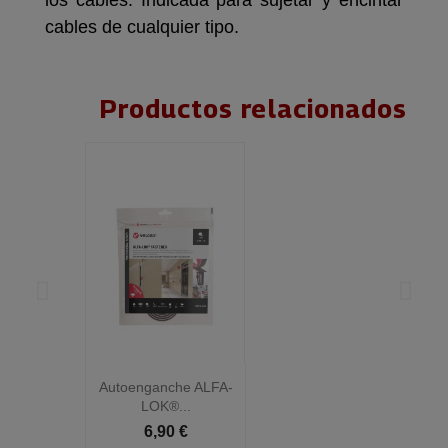
los cables. Indicada para sujetar y encintar
cables de cualquier tipo.
Productos relacionados
Autoenganche ALFA-
A
LOK®...
6,90 €