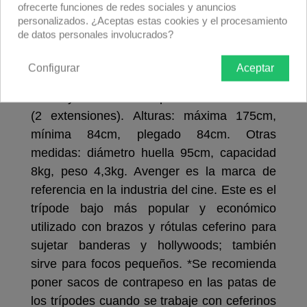
Descripción producto
Devoluciones
Envío
ofrecerte funciones de redes sociales y anuncios
personalizados. ¿Aceptas estas cookies y el procesamiento
de datos personales involucrados?
Trípode
C-Stand
18 de acero negro con
base tortuga FIJA y espárrago 16mm de
Configurar
Aceptar
Avenger.
También conocido como trípode
Century o Ceferino. Trípode de 3 secciones
(2 extensiones). Alturas: máxima 175cm,
mínima 84cm, plegado 84cm. Otras
medidas: diámetro huella 95cm, capacidad
8kg, peso 4,3kg. Avenger es la marca de
referencia en la industria del cine. Este es el
trípode bajo más popular y económico
utilizado con brazos y rótulas ceferino para
sujetar banderas y hollywoods; también
sirve para focos pequeños. *Se recomienda
poner sacos de contrapeso en las patas de
los trípodes cuando se trabaje con ceferinos