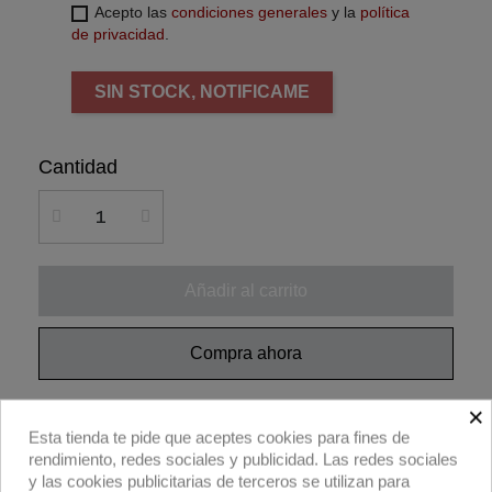
Acepto las
condiciones generales
y la
política
de privacidad
.
SIN STOCK, NOTIFICAME
Cantidad
Añadir al carrito
Compra ahora
×
Avenger A2018FCB, trípode C-Stand 18 de
Esta tienda te pide que aceptes cookies para fines de
acero negro.
rendimiento, redes sociales y publicidad. Las redes sociales
y las cookies publicitarias de terceros se utilizan para