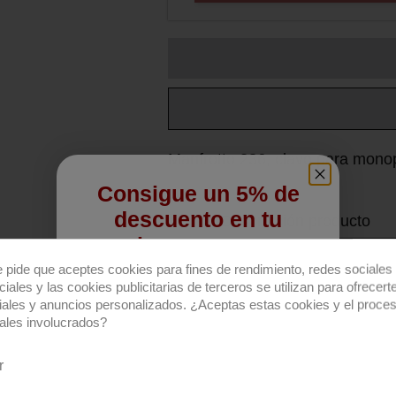
Manfrotto 236, clavo para mono
Consigue un 5% de
descuento en tu
Descripción producto
primera compra
Clavo de fundición de alum
e pide que aceptes cookies para fines de rendimiento, redes sociales 
Regístrate para recibir el descuento.
iales y las cookies publicitarias de terceros se utilizan para ofrecert
húmeda, grava o áreas rocosa
iales y anuncios personalizados. ¿Aceptas estas cookies y el proce
Email
ales involucrados?
r
QUIERO REGISTRARME