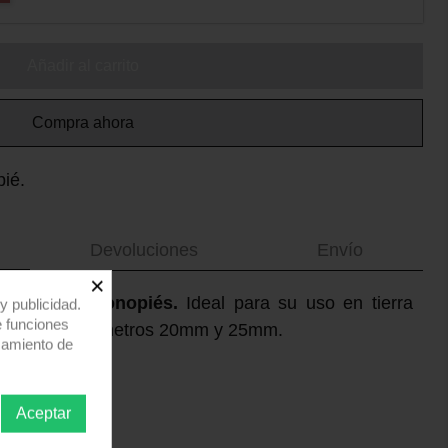
Añadir al carrito
Compra ahora
pié.
Devoluciones
Envío
×
inio para monopiés.
Ideal para su uso en tierra
y publicidad.
e funciones
s. Acepta diámetros 20mm y 25mm.
samiento de
Aceptar