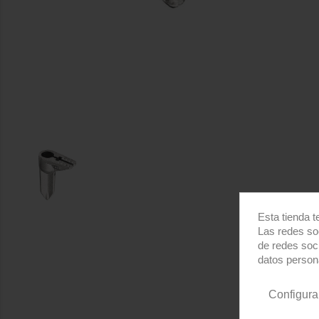
Esta tienda t
Las redes soc
de redes soc
datos person
Configura