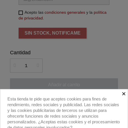
Acepto las
condiciones generales
y la
política
de privacidad
.
SIN STOCK, NOTIFICAME
Cantidad
Añadir al carrito
×
Esta tienda te pide que aceptes cookies para fines de
Compra ahora
rendimiento, redes sociales y publicidad. Las redes sociales
y las cookies publicitarias de terceros se utilizan para
ofrecerte funciones de redes sociales y anuncios
Apollo LedSpot 500W 3200K MO de Filmgear.
personalizados. ¿Aceptas estas cookies y el procesamiento
de datos personales involucrados?