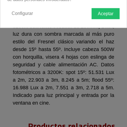
Descripción producto
Devoluciones
Envío
Configurar
Aceptar
Foco Apollo LedSpot 500W COB LED
3200K con lente Fresnel de 250mm, DMX
;
luz dura con sombra marcada al más puro
estilo del Fresnel clásico variando el haz
desde 15º hasta 55º. Incluye cabeza 500W
con horquilla, visera 4 hojas con eslinga de
seguridad y cable alimentación AC. Datos
fotométricos a 3200K: spot 15º: 51.531 Lux
a 2m, 22.903 a 3m, 8.245 a 5m; flood 55º:
16.988 Lux a 2m, 7.551 a 3m, 2.718 a 5m.
Indicado para luz principal y entrada por la
ventana en cine.
Productos relacionados