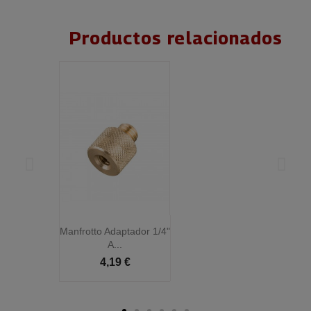
Productos relacionados
Manfrotto Adaptador 1/4"
M
A...
4,19 €