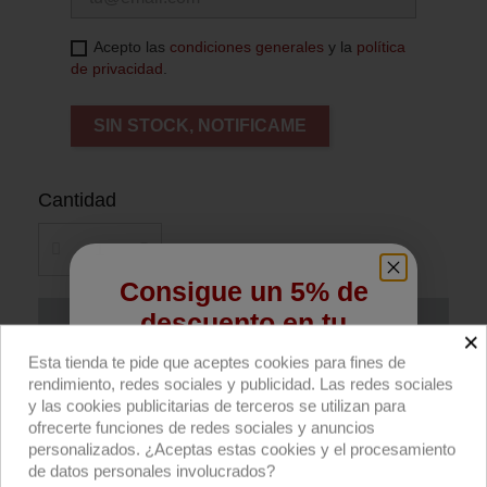
Acepto las
condiciones generales
y la
política
de privacidad
.
SIN STOCK, NOTIFICAME
Cantidad
Consigue un 5% de
descuento en tu
Añadir al carrito
×
primera compra
Esta tienda te pide que aceptes cookies para fines de
rendimiento, redes sociales y publicidad. Las redes sociales
Compra ahora
Regístrate para recibir el descuento.
y las cookies publicitarias de terceros se utilizan para
ofrecerte funciones de redes sociales y anuncios
Email
Pinza Cardellini con espárrago 16mm en rosca
personalizados. ¿Aceptas estas cookies y el procesamiento
de datos personales involucrados?
de Matthews (MSE).