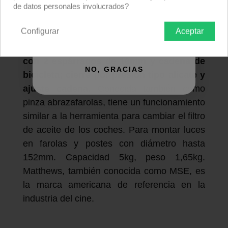
de datos personales involucrados?
Descripción producto
Devoluciones
Envío
Configurar
Aceptar
QUIERO REGISTRARME
Pinza Cadena, o Chain vice grip, de acero
con 2 espárragos de 16mm y cadena de
NO, GRACIAS
bicicleta; cierre por presión tipo alicate y
ajuste cadena.
Conocida también como
pinza abrazafarolas, tiene un funcionamiento
similar a la herramienta para cambiar el filtro
de aceite de los coches. Para montar luces
en farolas y postes con diámetro hasta
152mm. Capacidad 5kg, peso 1,65kg.
Matthews, también conocida como MSE, es
la marca americana de referencia en la
industria del cine.