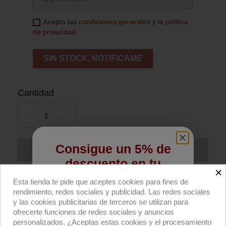
Acepto las
condiciones generales
y la
política
de privacidad
.
SIN STOCK, NOTIFICAME
Cantidad
Consigue un 5% de
Añadir al carrito
descuento en tu
×
primera compra
Compra ahora
Esta tienda te pide que aceptes cookies para fines de
rendimiento, redes sociales y publicidad. Las redes sociales
Regístrate para recibir el descuento.
y las cookies publicitarias de terceros se utilizan para
Pinza con cadena abrazafarolas 2x16mm de
ofrecerte funciones de redes sociales y anuncios
Email
Matthews (MSE).
personalizados. ¿Aceptas estas cookies y el procesamiento