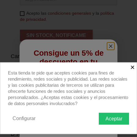
Acepto las
condiciones generales
y la
política
de privacidad
.
SIN STOCK, NOTIFICAME
Consigue un 5% de
Cantidad
descuento en tu
×
primera compra
Esta tienda te pide que aceptes cookies para fines de
rendimiento, redes sociales y publicidad. Las redes sociales
Regístrate para recibir el descuento.
y las cookies publicitarias de terceros se utilizan para
Añadir al carrito
ofrecerte funciones de redes sociales y anuncios
Email
personalizados. ¿Aceptas estas cookies y el procesamiento
de datos personales involucrados?
Compra ahora
Configurar
Aceptar
QUIERO REGISTRARME
Clip rápido negro para tubo 38-50mm de
D·Rodaje.