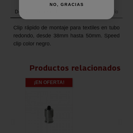
NO, GRACIAS
Descripción producto
Devoluciones
Envío
Clip rápido de montaje para textiles en tubo
redondo, desde 38mm hasta 50mm. Speed
clip color negro.
Productos relacionados
¡EN OFERTA!