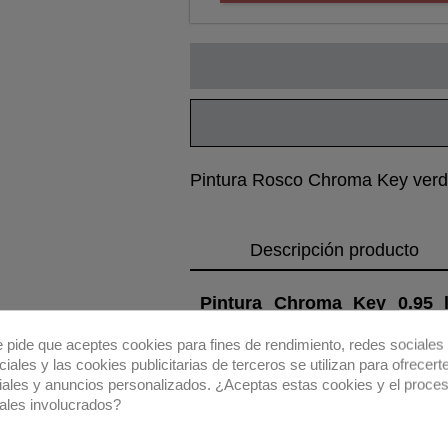
Pintura Rosco Chroma Key verde
Descripción producto
Consigue un 5% de
descuento en tu
Pintura Chroma Key 0.95 l
primera compra
pinturas Rosco Chroma Key ha
e pide que aceptes cookies para fines de rendimiento, redes sociales 
de vídeo de todo U.S.A. Han s
Regístrate para recibir el descuento.
iales y las cookies publicitarias de terceros se utilizan para ofrecert
luminancia y de saturación cro
iales y anuncios personalizados. ¿Aceptas estas cookies y el proce
Email
ales involucrados?
agua con nueva fórmula ecológ