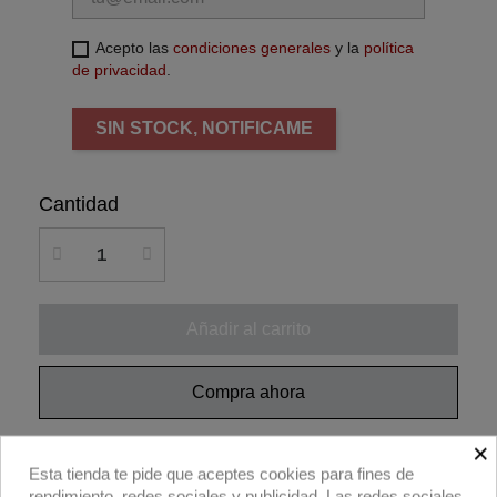
Acepto las
condiciones generales
y la
política
de privacidad
.
SIN STOCK, NOTIFICAME
Cantidad
Añadir al carrito
Compra ahora
×
Panel LED Power 1 Cine 15º 100W DC MO
Esta tienda te pide que aceptes cookies para fines de
IP54 de Velvet.
rendimiento, redes sociales y publicidad. Las redes sociales