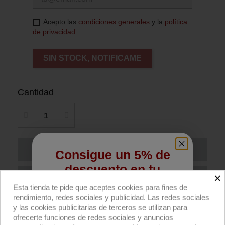
Acepto las
condiciones generales
y la
política
de privacidad
.
SIN STOCK, NOTIFICAME
Cantidad
Añadir al carrito
Consigue un 5% de
descuento en tu
×
Compra ahora
primera compra
Esta tienda te pide que aceptes cookies para fines de
rendimiento, redes sociales y publicidad. Las redes sociales
Regístrate para recibir el descuento.
Panel LED Evo 1 Color Studio 112W AC MO
y las cookies publicitarias de terceros se utilizan para
ofrecerte funciones de redes sociales y anuncios
IP51 de Velvet.
Email