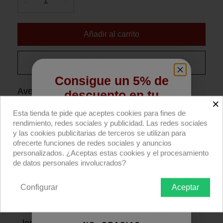
Añadir al carrito
Compra ahora
Consigue un 5% de
Avenger H800M, marco palio modular de
descuento en tu
×
244x244cm (8x8').
primera compra
Esta tienda te pide que aceptes cookies para fines de
rendimiento, redes sociales y publicidad. Las redes sociales
Descripción producto
Devoluciones
Envío
Regístrate para recibir el descuento.
y las cookies publicitarias de terceros se utilizan para
ofrecerte funciones de redes sociales y anuncios
Email
personalizados. ¿Aceptas estas cookies y el procesamiento
Marco palio Modular de aluminio negro
de datos personales involucrados?
de 244x244cm (8x8')
con 4 esquinas, 2
orejas de sujección y 8 tubos cuadrados de
Configurar
Aceptar
QUIERO REGISTRARME
121cm con pin circular de unión. SIN telas.
También conocido como Butterfly. Medidas: