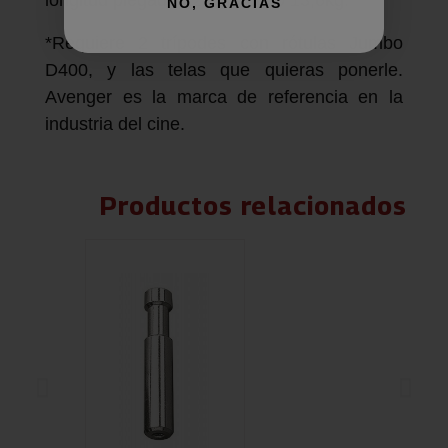
longitud plegado 121cm, peso 13,6kg.
NO, GRACIAS
*Requiere 2 trípodes con rótulas Jumbo
D400, y las telas que quieras ponerle.
Avenger es la marca de referencia en la
industria del cine.
Productos relacionados