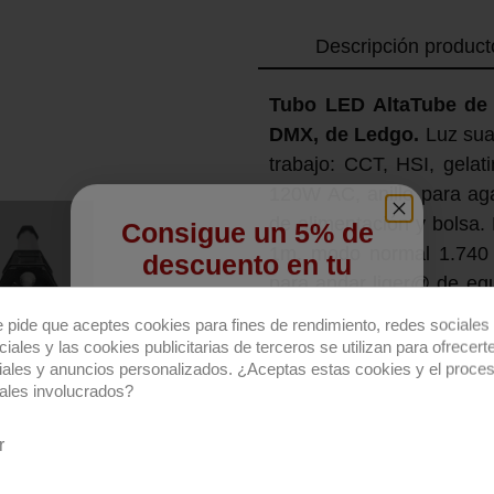
Descripción product
Tubo LED AltaTube de
DMX, de Ledgo.
Luz sua
trabajo: CCT, HSI, gelat
120W AC, anillo para ag
de alimentación y bolsa.
Consigue un 5% de
1m, modo normal 1.740 
descuento en tu
para andar liger@ de eq
primera compra
esquina, en un coche.
e pide que aceptes cookies para fines de rendimiento, redes sociales 
horizontalmente sin que 
Regístrate para recibir el descuento.
iales y las cookies publicitarias de terceros se utilizan para ofrecert
iales y anuncios personalizados. ¿Aceptas estas cookies y el proce
Email
ales involucrados?
r
QUIERO REGISTRARME