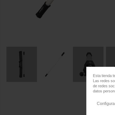
Esta tienda t
Las redes soc
de redes soc
datos person
Configura