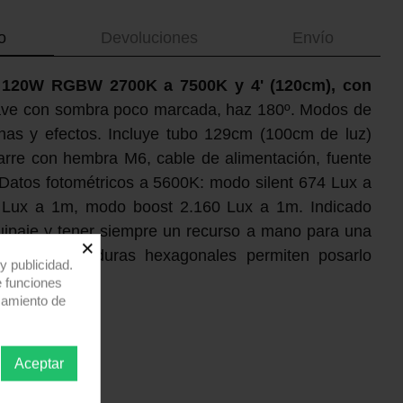
o
Devoluciones
Envío
 120W RGBW 2700K a 7500K y 4' (120cm), con
ve con sombra poco marcada, haz 180º. Modos de
inas y efectos. Incluye tubo 129cm (100cm de luz)
arre con hembra M6, cable de alimentación, fuente
 Datos fotométricos a 5600K: modo silent 674 Lux a
Lux a 1m, modo boost 2.160 Lux a 1m. Indicado
uipaje y tener siempre un recurso a mano para una
×
 Sus empuñaduras hexagonales permiten posarlo
y publicidad.
se mueva.
e funciones
samiento de
Aceptar