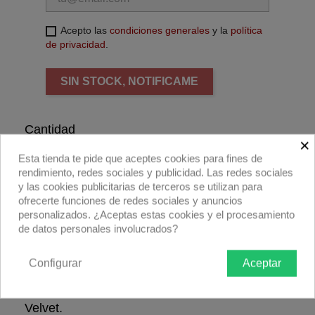
Acepto las
condiciones generales
y la
política
de privacidad
.
SIN STOCK, NOTIFICAME
Cantidad
×
Esta tienda te pide que aceptes cookies para fines de
rendimiento, redes sociales y publicidad. Las redes sociales
y las cookies publicitarias de terceros se utilizan para
ofrecerte funciones de redes sociales y anuncios
Añadir al carrito
personalizados. ¿Aceptas estas cookies y el procesamiento
de datos personales involucrados?
Compra ahora
Configurar
Aceptar
Bolsa acolchada para un Light 1 o Power 1 de
Velvet.