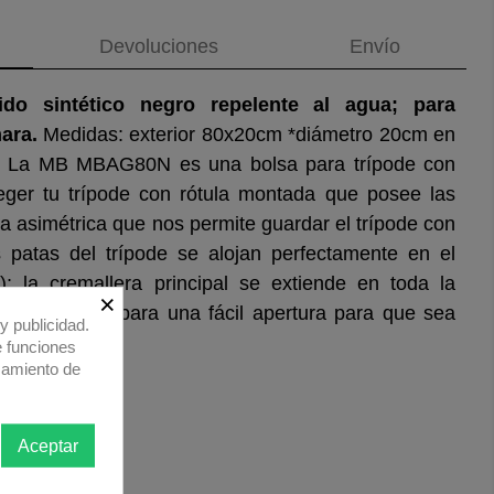
Devoluciones
Envío
ido sintético negro repelente al agua; para
ara.
Medidas: exterior 80x20cm *diámetro 20cm en
. La MB MBAG80N es una bolsa para trípode con
ger tu trípode con rótula montada que posee las
ma asimétrica que nos permite guardar el trípode con
s patas del trípode se alojan perfectamente en el
 la cremallera principal se extiende en toda la
×
arte superior para una fácil apertura para que sea
y publicidad.
el trípode.
e funciones
samiento de
Aceptar