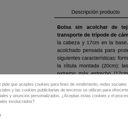
Descripción producto
Bolsa sin acolchar de tej
transporte de trípode de cám
la cabeza y 17cm en la base
acolchado pensada para prote
siguientes características: for
la rótula montada (20cm); la
extremo más estrecho (17cm);
longitud de la bolsa y en la p
e pide que aceptes cookies para fines de rendimiento, redes sociales 
más sencillo insertar y extraer 
iales y las cookies publicitarias de terceros se utilizan para ofrecert
iales y anuncios personalizados. ¿Aceptas estas cookies y el proce
ales involucrados?
r