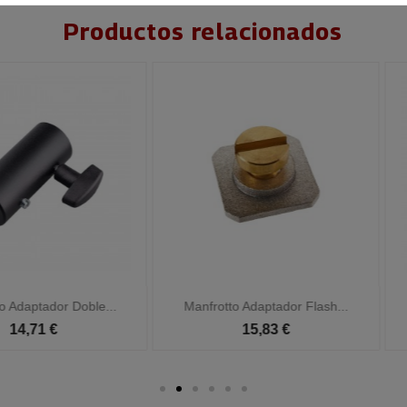
Productos relacionados


Vista rápida
Vista rápida
Manfrotto Adaptador Flash...
Manfrotto Adaptador Hembra...
15,83 €
22,06 €