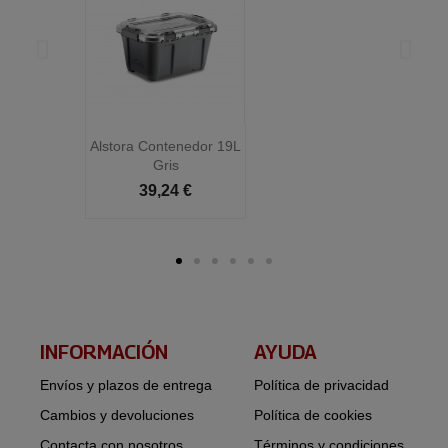
Alstora Contenedor 19L
Al
Gris
39,24 €
INFORMACIÓN​
AYUDA
Envíos y plazos de entrega
Política de privacidad
Cambios y devoluciones
Política de cookies
Contacta con nosotros
Términos y condiciones