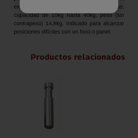
extensión mínima 163cm. Otras medidas:
capacidad de 10kg hasta 40kg, peso (sin
contrapeso) 14,8kg. Indicado para alcanzar
posiciones difíciles con un foco o panel.
Productos relacionados