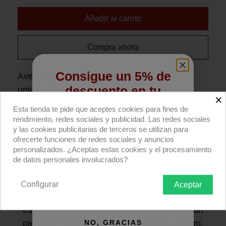
Añadir al carrito
Compra ahora
Consigue un 5% de
Avenger D650, jirafa Junior con cabeza
descuento en tu
universal.
×
primera compra
Esta tienda te pide que aceptes cookies para fines de
Descripción producto
Devoluciones
Envío
rendimiento, redes sociales y publicidad. Las redes sociales
Regístrate para recibir el descuento.
y las cookies publicitarias de terceros se utilizan para
ofrecerte funciones de redes sociales y anuncios
Jirafa Junior de acero cromado con
Email
personalizados. ¿Aceptas estas cookies y el procesamiento
cabeza universal. SIN trípode.
Jirafa de 3
de datos personales involucrados?
secciones (2 extensiones) con pinza
basculante, contrapeso 022 de 6,7kg y
Configurar
Aceptar
QUIERO REGISTRARME
cabeza universal (manguito 29mm y
espárrago de 16mm). Medidas: extensión
NO, GRACIAS
plegada 163cm, extensión máxima 300cm,