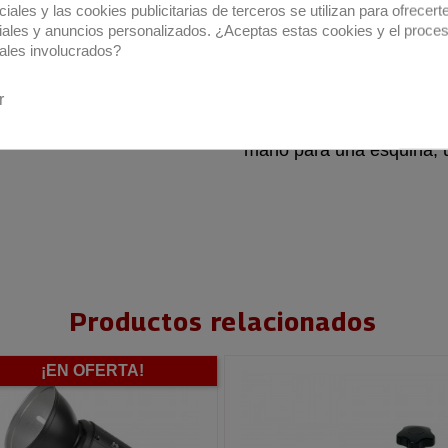
iales y las cookies publicitarias de terceros se utilizan para ofrecert
para convertirlo en softl
iales y anuncios personalizados. ¿Aceptas estas cookies y el proce
de 100W con brazo sopor
ales involucrados?
alimentación, 2 adapta
fotométricos a 5600K: SI
r
2m. Indicado para andar
mano para una esquina, 
Productos relacionados