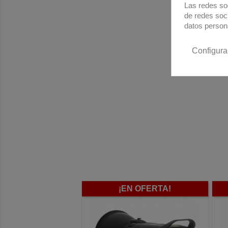
Las redes soc
de redes soc
datos person
Configura
N OFERTA!
¡EN OFERTA!