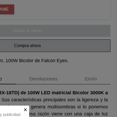
CAME
Añadir al carrito
Compra ahora
m, 100W Bicolor de Falcon Eyes.
o
Devoluciones
Envío
 (RX-18TD) de 100W LED matricial Bicolor 3000K a
Sus características principales son la ligereza y la
r panel matricial genera multisombras si lo ponemos
×
a pared, por esa razón viene con una caja de luz
y publicidad.