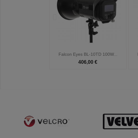

Vista rápida
Vista rápida
es BL-10TD 100W...
Falcon Eyes BL-30TD 300W...
406,00 €
590,00 €