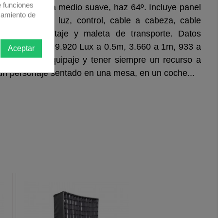
e funciones
ight con sombra medio suave, haz 64º. Incluye panel
samiento de
te, caja de luz, control, cable a cabeza, cable
dores de montaje y maleta de transporte. Datos
N caja de luz: 9.920 Lux a 0.5m, 3.660 a 1m, 933 a
Aceptar
 liger@ de equipaje y tener siempre un recurso a
un personaje sentado en una mesa, en un coche...