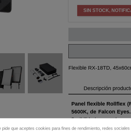
SIN STOCK, NOTIFI
Flexible RX-18TD, 45x60c
Descripción product
Panel flexible Rollflex
5600K, de Falcon Eyes.
flexibilidad, pero al se
cerca de un objeto a un
e pide que aceptes cookies para fines de rendimiento, redes sociales 