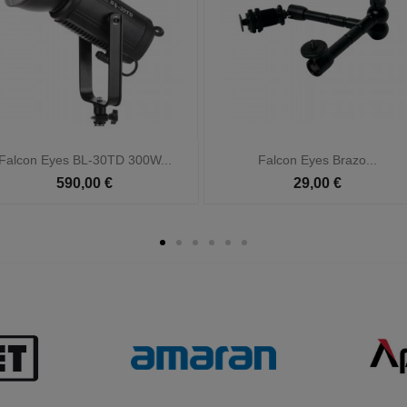


Vista rápida
Vista rápida
Falcon Eyes Brazo...
Falcon Eyes Caja Luz...
29,00 €
64,95 €