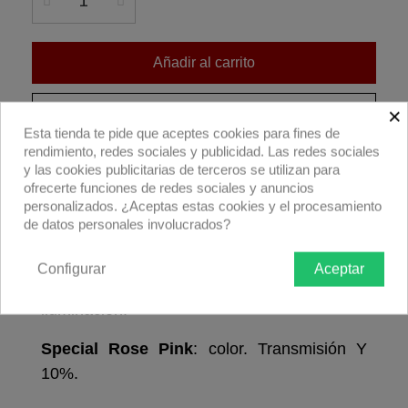
Añadir al carrito
×
Compra ahora
Esta tienda te pide que aceptes cookies para fines de
rendimiento, redes sociales y publicidad. Las redes sociales
Hoja filtro Rosco E'colour+ E332 Special Rose
y las cookies publicitarias de terceros se utilizan para
ofrecerte funciones de redes sociales y anuncios
Pink 53x61cm.
personalizados. ¿Aceptas estas cookies y el procesamiento
de datos personales involucrados?
Descripción producto
Devoluciones
Envío
Configurar
Aceptar
Hoja simple E'colour+ 53x61cm
: filtro para
iluminación.
Special Rose Pink
: color. Transmisión Y
10%.