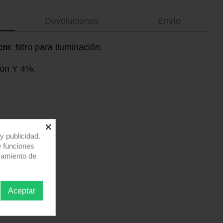
Devoluciones
Envío
1cm
: filtro para iluminación.
ión Y 4%.
×
y publicidad.
e funciones
samiento de
Aceptar