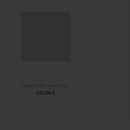


Vista rápida
Vista rá
Cinegel 3060 Silent Grid...
Cinefoil 1524x30
123,00 €
52,50 €