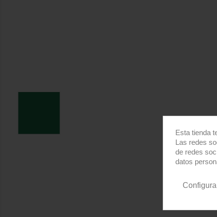
Esta tienda t
Las redes soc
de redes soc
datos person
Configura