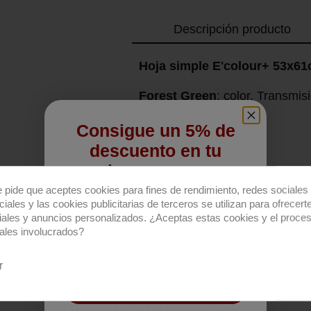
Descripción producto
Hoja simple E'colour+ 53x6
Forest Green
: color. Transmis
Consigue un 5% de
descuento en tu
primera compra
e pide que aceptes cookies para fines de rendimiento, redes sociales 
Regístrate para recibir el descuento.
iales y las cookies publicitarias de terceros se utilizan para ofrecert
iales y anuncios personalizados. ¿Aceptas estas cookies y el proce
Email
ales involucrados?
r
QUIERO REGISTRARME
Productos relacionados