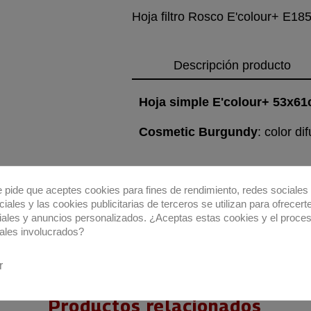
Hoja filtro Rosco E'colour+ E1
Descripción producto
Hoja simple E'colour+ 53x6
Cosmetic Burgundy
: color d
e pide que aceptes cookies para fines de rendimiento, redes sociales 
iales y las cookies publicitarias de terceros se utilizan para ofrecert
iales y anuncios personalizados. ¿Aceptas estas cookies y el proce
ales involucrados?
r
Productos relacionados