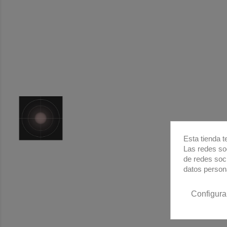
Esta tienda t
Las redes soc
de redes soc
datos person
Configura