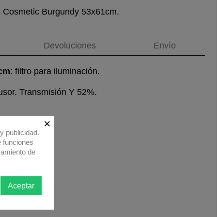
85 Cosmetic Burgundy 53x61cm.
Devoluciones
Envío
1cm
: filtro para iluminación.
ifusor. Transmisión Y 52%.
×
y publicidad.
e funciones
samiento de
Aceptar