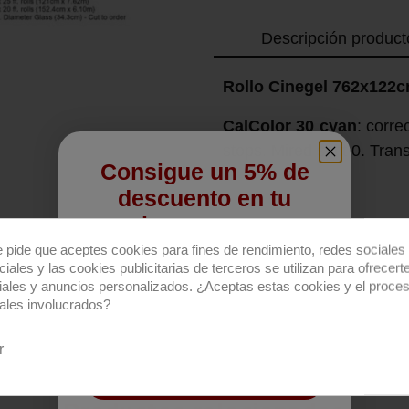
Descripción product
Rollo Cinegel 762x122
CalColor 30 cyan
: corre
stops. Mired shift 0. Tra
Consigue un 5% de
descuento en tu
primera compra
e pide que aceptes cookies para fines de rendimiento, redes sociales 
Regístrate para recibir el descuento.
iales y las cookies publicitarias de terceros se utilizan para ofrecert
iales y anuncios personalizados. ¿Aceptas estas cookies y el proce
Email
ales involucrados?
r
QUIERO REGISTRARME