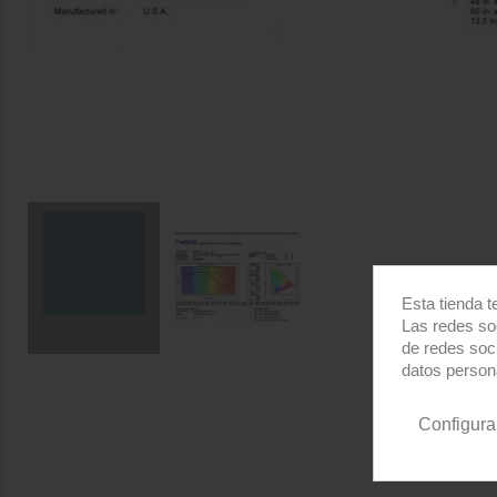
Esta tienda t
Las redes soc
de redes soc
datos person
Configura