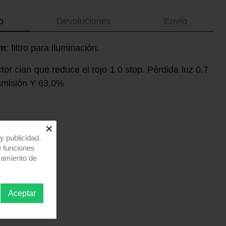
o
Devoluciones
Envío
cm
: filtro para iluminación.
ctor cian que reduce el rojo 1.0 stop. Pérdida luz 0.7
nsmisión Y 63.0%
×
y publicidad.
e funciones
samiento de
Aceptar