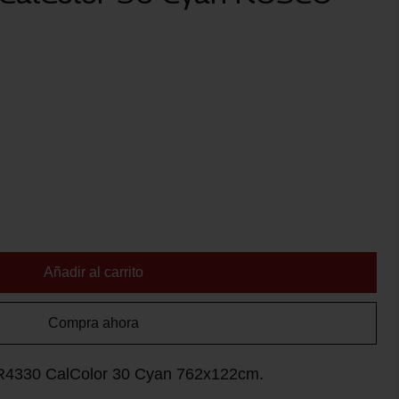
Añadir al carrito
Compra ahora
l R4330 CalColor 30 Cyan 762x122cm.