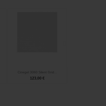


Vista rápida
Vista rá
Cinegel 3060 Silent Grid...
Cinefoil 1524x30
123,00 €
52,50 €