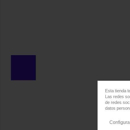
Esta tienda t
Las redes soc
de redes soc
datos person
Configura