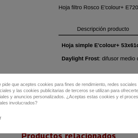
Hoja filtro Rosco E'colour+ E72
Descripción producto
Hoja simple E'colour+ 53x6
Daylight Frost
: difusor medio
e pide que aceptes cookies para fines de rendimiento, redes sociales 
iales y las cookies publicitarias de terceros se utilizan para ofrecert
iales y anuncios personalizados. ¿Aceptas estas cookies y el proce
ales involucrados?
r
Productos relacionados