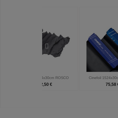

Vista rápida
Vista rápida
 1524x30cm ROSCO
Cinefoil 1524x30cm ROSCO
52,50 €
75,58 €