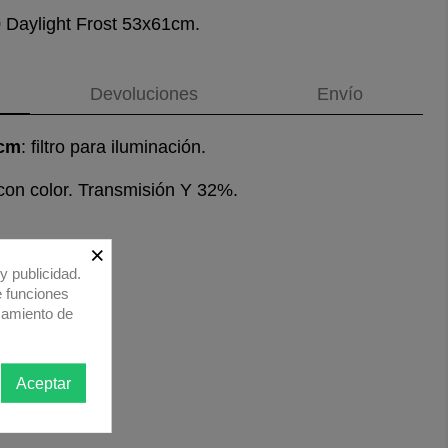
0 Daylight Frost 53x61cm.
Devoluciones
Envío
1cm
: filtro para iluminación.
 con color. Transmisión Y 32%.
×
y publicidad.
e funciones
samiento de
Aceptar