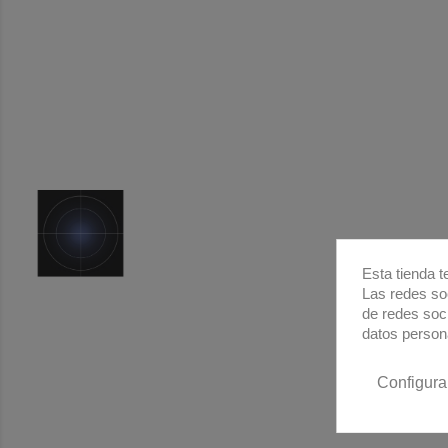
Esta tienda t
Las redes soc
de redes soc
datos person
Configura