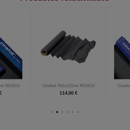


Vista rápida
Vista rápida
Cinefoil 762x122cm ROSCO
Cinefoil 762x61cm ROSCO
114,00 €
75,58 €